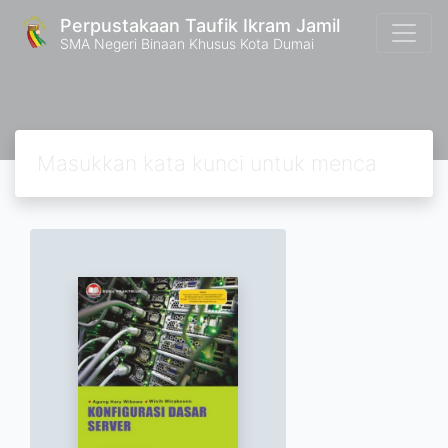
Perpustakaan Taufik Ikram Jamil
SMA Negeri Binaan Khusus Kota Dumai