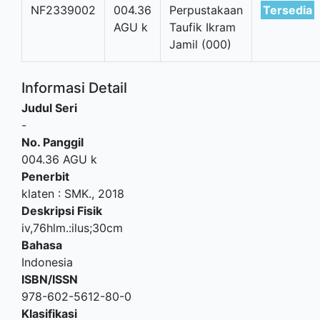
NF2339002
004.36
Perpustakaan
Tersedia
AGU k
Taufik Ikram
Jamil (000)
Informasi Detail
Judul Seri
-
No. Panggil
004.36 AGU k
Penerbit
klaten
:
SMK
.,
2018
Deskripsi Fisik
iv,76hlm.:ilus;30cm
Bahasa
Indonesia
ISBN/ISSN
978-602-5612-80-0
Klasifikasi