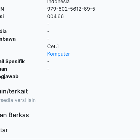
Indonesia
SN
979-602-5612-69-5
si
004.66
-
dia
-
embawa
-
Cet.1
Komputer
il Spesifik
-
aan
-
ngjawab
ain/terkait
sedia versi lain
an Berkas
tar