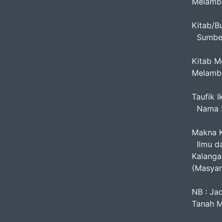
Melamba
Kitab/B
Sumber
Kitab M
Melamba
Taufik I
Nama S
Makna K
Ilmu da
Kalanga
(Masyar
NB : Ja
Tanah M