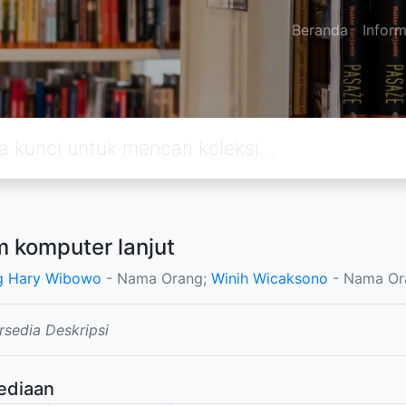
Beranda
Inform
m komputer lanjut
g Hary Wibowo
- Nama Orang;
Winih Wicaksono
- Nama Or
rsedia Deskripsi
ediaan