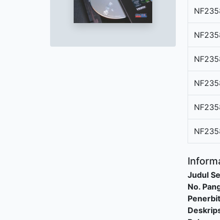
NF235
NF235
NF235
NF235
NF235
NF235
Informa
Judul Se
No. Pang
Penerbi
Deskrips