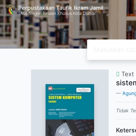
Perpustakaan Taufik Ikram Jamil
SMA Negeri Binaan Khusus Kota Dumai
Text
siste
Agun
Tidak Te
Keters