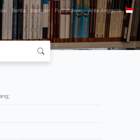
asi
Berita
Bantuan
Pustakawan
Area Anggota
ang;