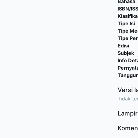
Bahasa
ISBN/IS
Klasifika
Tipe Isi
Tipe Me
Tipe P
Edisi
Subjek
Info Deta
Pernyat
Tanggu
Versi l
Tidak ter
Lampir
Komen